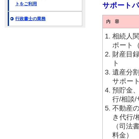
サポート
トをご利用
行政書士の業務
内 容
相続人関
ポート
財産目録
ト
遺産分割
サポー
預貯金
行/相談
不動産
き代行/
（司法
料金）