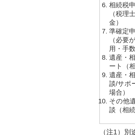
相続税申
（税理
金）
準確定申
（必要
用・手
遺産・相
ート（
遺産・相
談/サ
場合）
その他
談（相
（注1）別