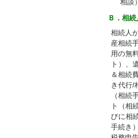
相談
Ｂ．相続
相続人
産相続
用の無料
ト）、
＆相続
き代行/
（相続
ト（相続
びに相
手続き
税務申