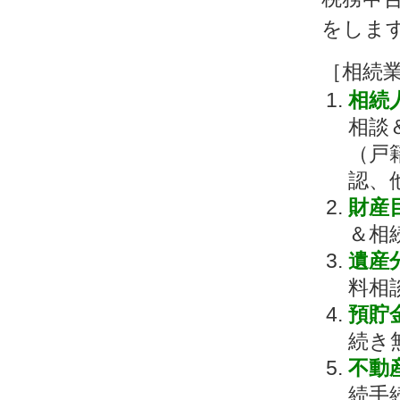
をしま
［相続
相続
相談
（戸
認、
財産
＆相
遺産
料相
預貯
続き
不動
続手