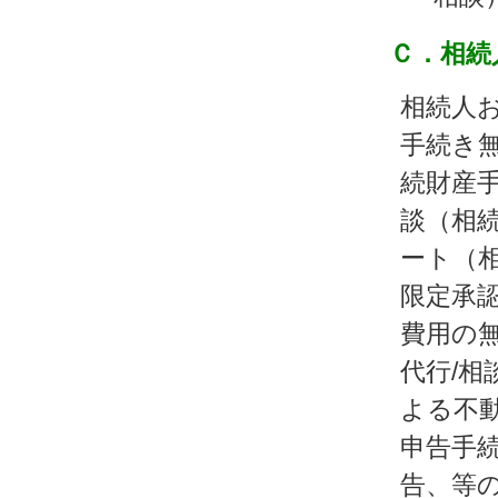
Ｃ．相続
相続人
手続き
続財産手
談（相
ート（相
限定承
費用の
代行/相
よる不
申告手
告、等