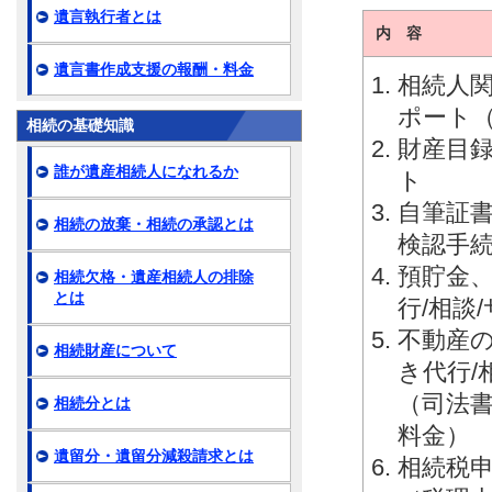
遺言執行者とは
内 容
遺言書作成支援の報酬・料金
相続人関
ポート
相続の基礎知識
財産目録
誰が遺産相続人になれるか
ト
自筆証
相続の放棄・相続の承認とは
検認手続
預貯金
相続欠格・遺産相続人の排除
とは
行/相談
不動産
相続財産について
き代行/
（司法
相続分とは
料金）
遺留分・遺留分減殺請求とは
相続税申