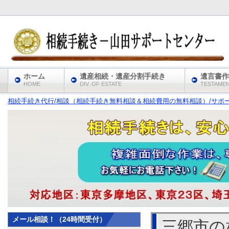
ホーム
遺産相続・遺産分割手続き
遺言書作
HOME
DIV. OF ESTATE
TESTAME
相続手続き代行/相談（相続手続き無料相談＆相続費用の無料相談）/サポート
メール相談！（24時間受付）
三郷市の