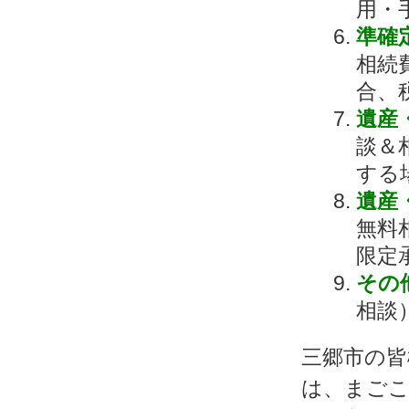
用・
準確
相続
合、
遺産
談＆
する
遺産
無料
限定
その
相談
三郷市の皆
は、まごこ