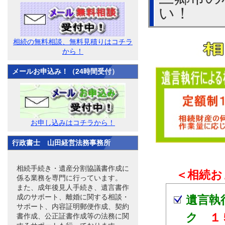
い！
相続の無料相談、無料見積りはコチラ
から！
メールお申込み！（24時間受付）
お申し込みはコチラから！
行政書士 山田経営法務事務所
相続手続き・遺産分割協議書作成に
＜相続お
係る業務を専門に行っています。
また、成年後見人手続き、遺言書作
成のサポート、離婚に関する相談・
遺言執
サポート、内容証明郵便作成、契約
ク
１
書作成、公正証書作成等の法務に関