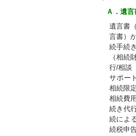
Ａ．遺言
遺言書
言書）
続手続
（相続
行/相談
サポート
相続限
相続費
続き代行
続によ
続税申