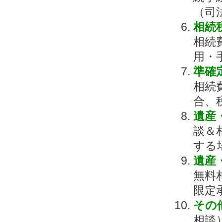
（司
相続
相続
用・
準確
相続
合、
遺産
談＆
する
遺産
無料
限定
その
相談