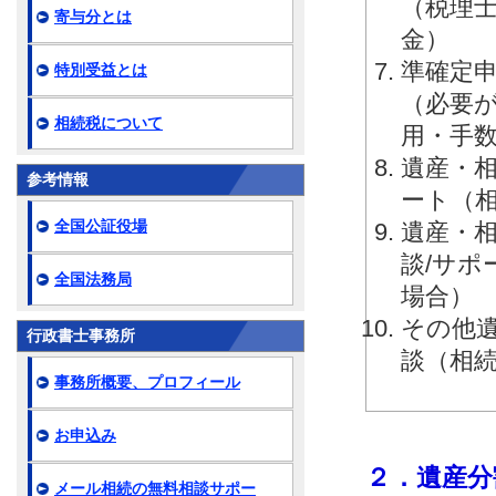
（税理
寄与分とは
金）
準確定申
特別受益とは
（必要
相続税について
用・手
遺産・相
参考情報
ート（
全国公証役場
遺産・相
談/サ
全国法務局
場合）
その他
行政書士事務所
談（相
事務所概要、プロフィール
お申込み
２．遺産分
メール相続の無料相談サポー