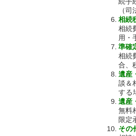
続手
（司
相続
相続
用・
準確
相続
合、
遺産
談＆
する
遺産
無料
限定
その