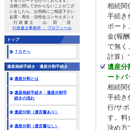
するサポートも行っております。
相続関
法務に関して分からないことがござ
いましたら、お気軽にご相談下さい
手続き
起業・再生・活性化コンサルタント
行 政 書 士 山 田 茂
ポート
行政書士事務所 ・ プロフィール
金(報
トップ
で無く
ＴＯＰへ
計算）
遺産分
遺産相続手続き・遺産分割手続き
ートパ
遺産分割とは
相続関
遺産相続手続き・遺産分割手
手続き
続きの流れ
行/サ
遺産分割（遺言書あり）
す。料
遺産分割（遺言書なし）
決め方