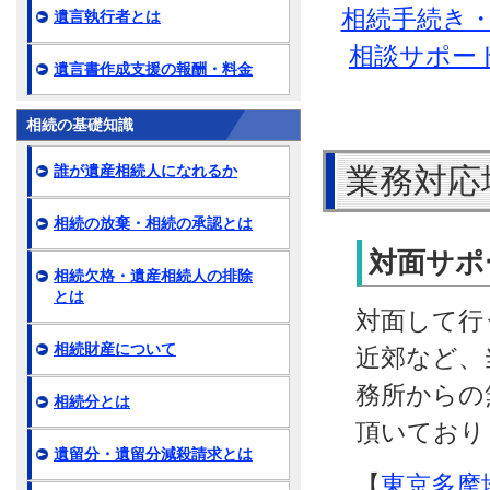
相続手続き
遺言執行者とは
相談サポー
遺言書作成支援の報酬・料金
相続の基礎知識
誰が遺産相続人になれるか
業務対応
相続の放棄・相続の承認とは
対面サポ
相続欠格・遺産相続人の排除
とは
対面して行
相続財産について
近郊など、
務所からの
相続分とは
頂いており
遺留分・遺留分減殺請求とは
【
東京多摩