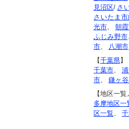
見沼区
/
さ
さいたま市
光市
、
朝霞
ふじみ野市
市
、
八潮市
【
千葉県
】
千葉市
、
浦
市
、
鎌ヶ谷
【地区一覧
多摩地区一
区一覧
、
千