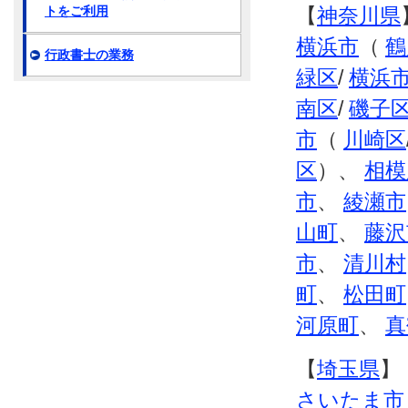
トをご利用
【
神奈川県
横浜市
（
鶴
行政書士の業務
緑区
/
横浜
南区
/
磯子
市
（
川崎区
区
）、
相模
市
、
綾瀬市
山町
、
藤沢
市
、
清川村
町
、
松田町
河原町
、
真
【
埼玉県
】
さいたま市