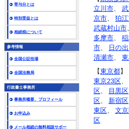
寄与分とは
立川市
、
武
京市
、
狛江
特別受益とは
武蔵村山市
相続税について
多摩市
、
稲
市
、
日の出
参考情報
清瀬市
、
東
全国公証役場
【
東京都
】
全国法務局
東京23区
行政書士事務所
区
、
目黒区
区
、
新宿区
事務所概要、プロフィール
東区
、
文京
お申込み
区
メール相続の無料相談サポー