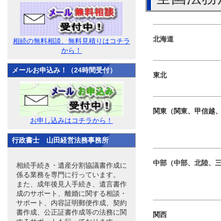
北海道
相続の無料相談、無料見積りはコチラ
から！
メールお申込み！（24時間受付）
東北
関東（関東、甲信越
お申し込みはコチラから！
行政書士 山田経営法務事務所
中部（中部、北陸、
相続手続き・遺産分割協議書作成に
係る業務を専門に行っています。
また、成年後見人手続き、遺言書作
成のサポート、離婚に関する相談・
サポート、内容証明郵便作成、契約
書作成、公正証書作成等の法務に関
関西