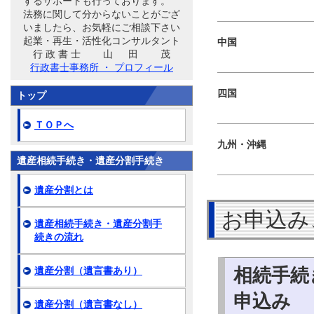
するサポートも行っております。
法務に関して分からないことがござ
いましたら、お気軽にご相談下さい
起業・再生・活性化コンサルタント
中国
行 政 書 士 山 田 茂
行政書士事務所 ・ プロフィール
四国
トップ
ＴＯＰへ
九州・沖縄
遺産相続手続き・遺産分割手続き
遺産分割とは
お申込み
遺産相続手続き・遺産分割手
続きの流れ
相続手続
遺産分割（遺言書あり）
申込み
遺産分割（遺言書なし）