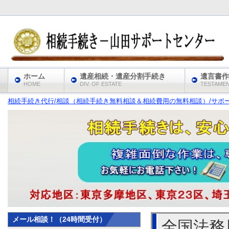
ホーム
遺産相続・遺産分割手続き
遺言書作
HOME
DIV. OF ESTATE
TESTAME
相続手続き代行/相談（相続手続き無料相談＆相続費用の無料相談）/サポート
メール相談！（24時間受付）
全国法務